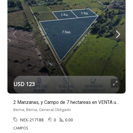
USD 123
2 Manzanas, y Campo de 7 hectareas en VENTA ubicado en Berna
Berna, Berna, General Obligado
NEX-217188
0
0.00
CAMPOS