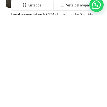
Consultar precio
Listados
Vista del mapa
Local comercial en VENTA ubicado en Av. San Martin Malabrigo
San Martín 2279, Malabrigo, General Obligado
NEX-216921
0
1
341.00
LOCALES COMERCIALES
Corredor Inmobiliario
EN VENTA
Bruno Aldo Locatelli Mat. 597
Leer más
Propiedades
Campos
(3)