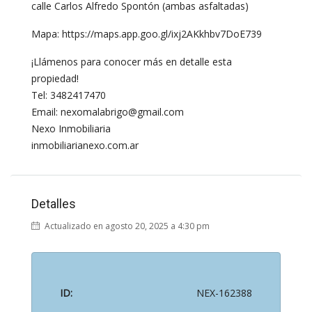
calle Carlos Alfredo Spontón (ambas asfaltadas)
Mapa: https://maps.app.goo.gl/ixj2AKkhbv7DoE739
¡Llámenos para conocer más en detalle esta
propiedad!
Tel: 3482417470
Email: nexomalabrigo@gmail.com
Nexo Inmobiliaria
inmobiliarianexo.com.ar
Detalles
Actualizado en agosto 20, 2025 a 4:30 pm
ID:
NEX-162388