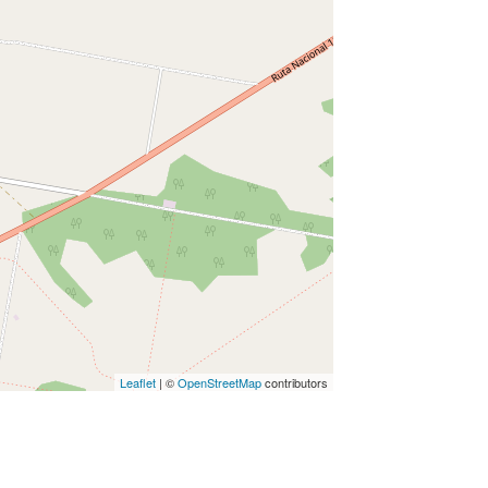
Leaflet
| ©
OpenStreetMap
contributors