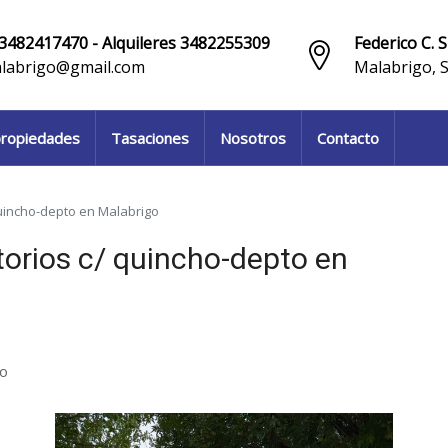
3482417470 - Alquileres 3482255309
Federico C. S
labrigo@gmail.com
Malabrigo, 
ropiedades
Tasaciones
Nosotros
Contacto
quincho-depto en Malabrigo
torios c/ quincho-depto en
do