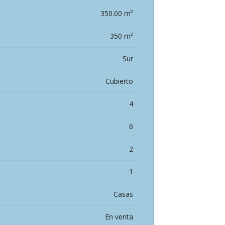
350.00 m²
350 m²
Sur
Cubierto
4
6
2
1
Casas
En venta