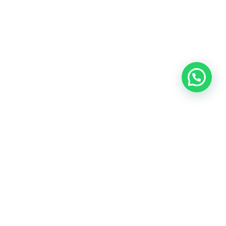
Nexo Inmobiliaria
res