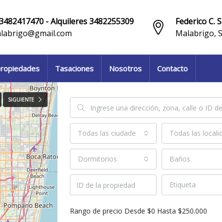
3482417470 - Alquileres 3482255309
Federico C. S
labrigo@gmail.com
Malabrigo, 
ropiedades
Tasaciones
Nosotros
Contacto
SIGUIENTE
Todas las ciudades
Todas las locali
Dormitorios
Baños
Etiqueta
Rango de precio
Desde
$0
Hasta
$250.000