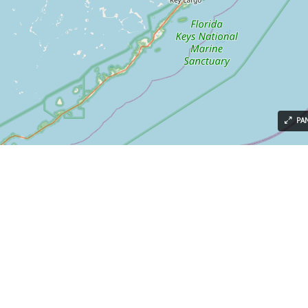
PA
Corredor Inmobiliario
Propie
Campo
Casaqui
Casas
(1
Depart